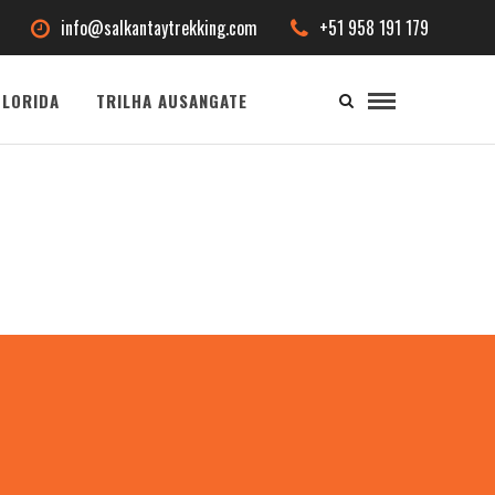
info@salkantaytrekking.com
+51 958 191 179
LORIDA
TRILHA AUSANGATE