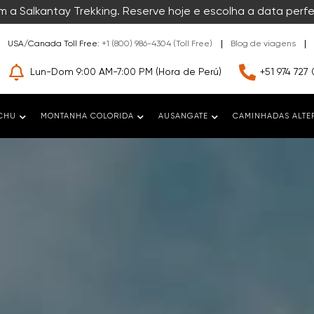
 a Salkantay Trekking. Reserve hoje e escolha a data perfe
USA/Canada Toll Free:
+1 (800) 986-4304 (Toll Free)
Blog de viagens
Lun-Dom 9:00 AM-7:00 PM (Hora de Perú)
+51 974 727 
CHU
MONTANHA COLORIDA
AUSANGATE
CAMINHADAS ALTE