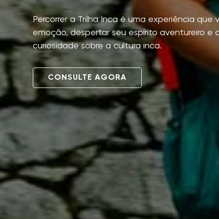
Percorrer a Trilha Inca é uma experiência que va
emoção, despertar seu espírito aventureiro e 
curiosidade sobre a cultura inca.
CONSULTE AGORA