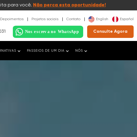
ita para você.
Não perca esta oportunidade!
Depoimentos
Projetos sociais
Contato
English
Español
031
Consulte Agora
RNATIVAS
PASSEIOS DE UM DIA
NÓS