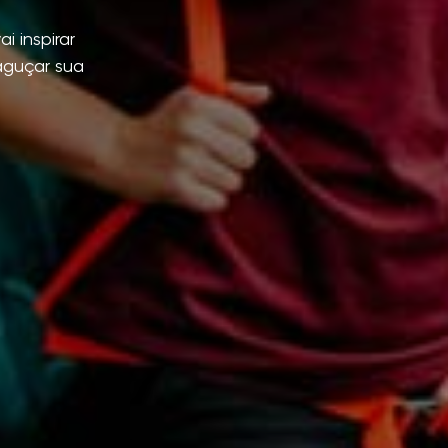
i inspirar
aguçar sua