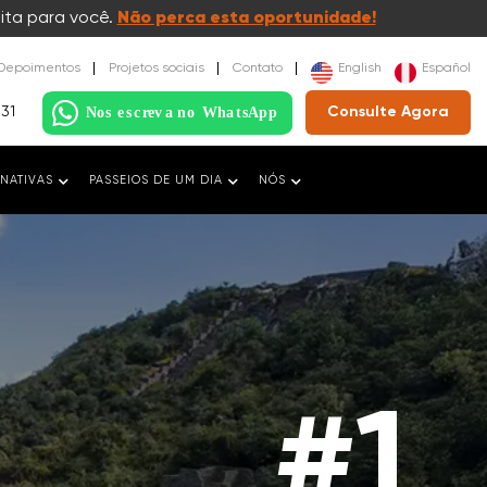
ita para você.
Não perca esta oportunidade!
Depoimentos
Projetos sociais
Contato
English
Español
031
Consulte Agora
NATIVAS
PASSEIOS DE UM DIA
NÓS
#1