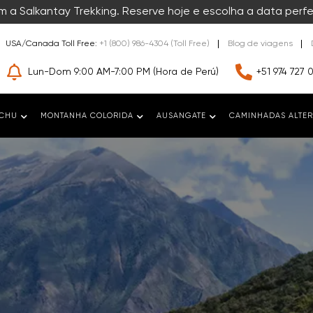
 a Salkantay Trekking. Reserve hoje e escolha a data perfe
USA/Canada Toll Free:
+1 (800) 986-4304 (Toll Free)
Blog de viagens
Lun-Dom 9:00 AM-7:00 PM (Hora de Perú)
+51 974 727 
CCHU
MONTANHA COLORIDA
AUSANGATE
CAMINHADAS ALTER