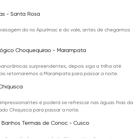
nas - Santa Rosa
 paisagem do rio Apurímac e do vale, antes de chegarmos
lógico Choquequirao - Marampata
norâmicas surpreendentes, depois siga a trilha até
ois retornaremos a Marampata para passar a noite.
Chiquisca
mpressionantes e poderá se refrescar nas águas frias da
ado Chiquisca para passar a noite.
 - Banhos Termais de Conoc - Cusco