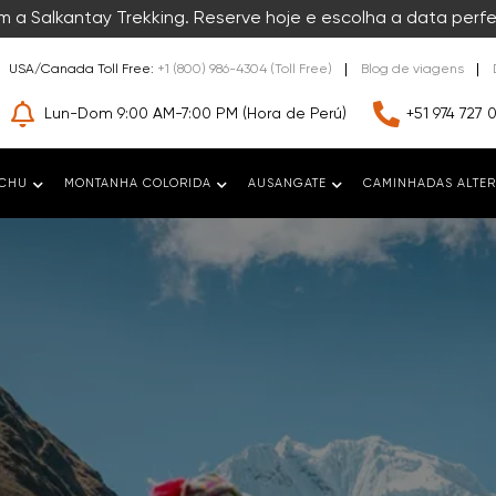
 a Salkantay Trekking. Reserve hoje e escolha a data perfe
USA/Canada Toll Free:
+1 (800) 986-4304 (Toll Free)
Blog de viagens
Lun-Dom 9:00 AM-7:00 PM (Hora de Perú)
+51 974 727 
CCHU
MONTANHA COLORIDA
AUSANGATE
CAMINHADAS ALTER