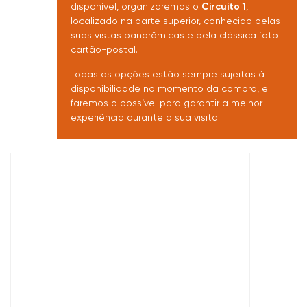
disponível, organizaremos o
Circuito 1
,
localizado na parte superior, conhecido pelas
suas vistas panorâmicas e pela clássica foto
cartão-postal.
Todas as opções estão sempre sujeitas à
disponibilidade no momento da compra, e
faremos o possível para garantir a melhor
experiência durante a sua visita.