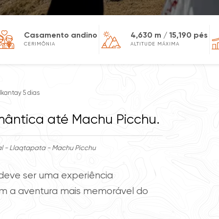
Casamento andino
4,630 m / 15,190 pés
CERIMÔNIA
ALTITUDE MÁXIMA
lkantay 5 dias
ântica até Machu Picchu.
l - Llaqtapata - Machu Picchu
 deve ser uma experiência
om a aventura mais memorável do