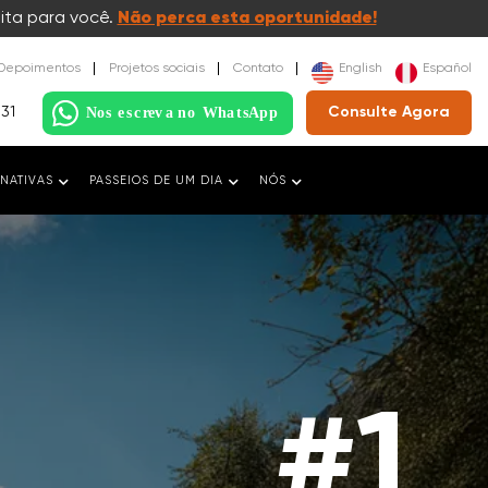
ita para você.
Não perca esta oportunidade!
Depoimentos
Projetos sociais
Contato
English
Español
031
Consulte Agora
NATIVAS
PASSEIOS DE UM DIA
NÓS
#1