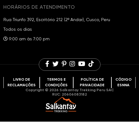
Nossa equipe de caminhadas
100% de garantia de viagem
HORÁRIOS DE ATENDIMENTO
Trilha Inca
Acampamentos exclusivos e privados
Informações de viagem
Trilhas Choquequirao
Rua Triunfo 392, Escritório 212 (2º Andar), Cusco, Peru
Sustentabilidade
Lista de embalagem do Trilha Salkantay
Huchuy Qosqo
Todos os dias
Fundação Salkantay
Perguntas frequentes
Montanha colorida
9:00 am às 7:00 pm
Comentários de viagens
Blog de viagens
Lagoa Humantay
Oportunidades de trabalho
LIVRO DE
TERMOS E
POLÍTICA DE
CÓDIGO
RECLAMAÇÕES
CONDIÇÕES
PRIVACIDADE
ESNNA
Copyright © 2026 Salkantay Trekking Peru SAC
RUC: 20606083182