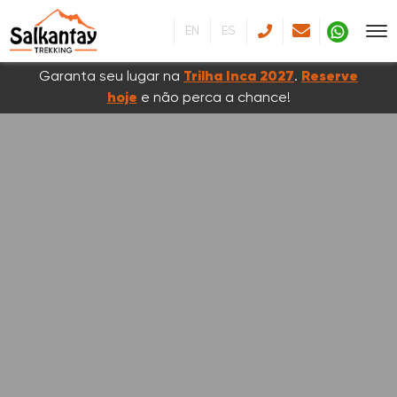
EN
ES
Garanta seu lugar na
Trilha Inca 2027
.
Reserve
hoje
e não perca a chance!