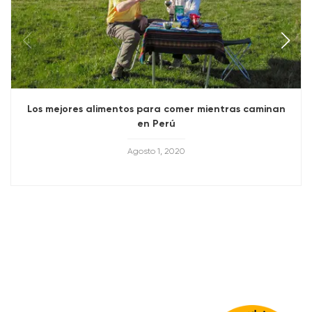
deixe objetos de valor nas malas — guarde-os no cofre
do hotel e peça um recibo detalhado (em caso de
roubo, muitas seguradoras exigem esse comprovante).
O ideal é colocar os objetos, como cartões de crédito,
dentro de um envelope fechado e assinado para maior
segurança.
Los mejores alimentos para comer mientras caminan
Óculos com proteção
en Perú
UV
Recolha dos clientes
Agosto 1, 2020
EQUIPAMIENTO
Por favor, leve em consideração:
Todas as recolhas são feitas dentro da cidade de
Cusco, mas recomendamos que você reserve um
hotel bem localizado no centro histórico.
Nosso guia ou equipe confirmará o horário da
recolha um dia antes do passeio.
Devido às condições do trânsito, o horário pode