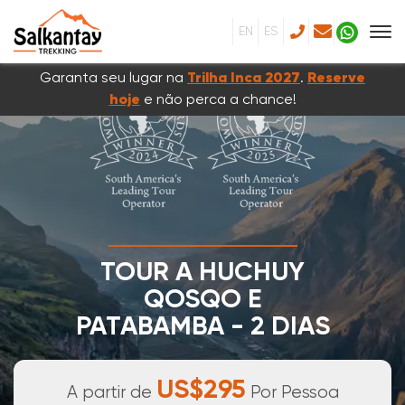
EN
ES
Garanta seu lugar na
Trilha Inca 2027
.
Reserve
hoje
e não perca a chance!
TOUR A HUCHUY
QOSQO E
PATABAMBA - 2 DIAS
2 DIAS & 1 NOITE
US$295
A partir de
Por Pessoa