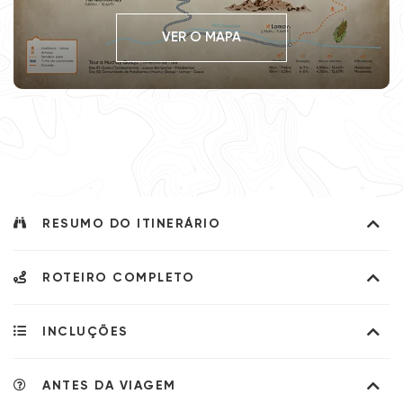
VER O MAPA
RESUMO DO ITINERÁRIO
ROTEIRO COMPLETO
Destaques
INCLUÇÕES
Cusco | Tambomachay - Lagoa
DIA
01
Qoriqocha - Comunidade de Patabamba
Desfrute das vistas verdadeiramente
ANTES DA VIAGEM
Na Salkantay Trekking, os serviços incluídos e não