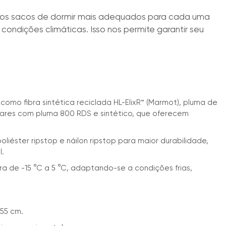
 os sacos de dormir mais adequados para cada uma
 condições climáticas. Isso nos permite garantir seu
 como fibra sintética reciclada HL-ElixR™ (Marmot), pluma de
ulares com pluma 800 RDS e sintético, que oferecem
liéster ripstop e náilon ripstop para maior durabilidade,
l.
a de -15 °C a 5 °C, adaptando-se a condições frias,
 55 cm.