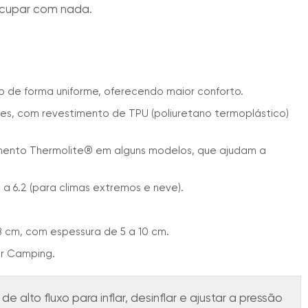
ocupar com nada.
so de forma uniforme, oferecendo maior conforto.
ões, com revestimento de TPU (poliuretano termoplástico)
amento Thermolite® em alguns modelos, que ajudam a
) a 6.2 (para climas extremos e neve).
,8 cm, com espessura de 5 a 10 cm.
ir Camping.
 de alto fluxo para inflar, desinflar e ajustar a pressão