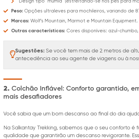
Design tipo "múmia" (estreitando-se nos pés para m
Peso:
Opções ultraleves para mochileiros, variando de 87
Marcas:
Wolf’s Mountain, Marmot e Mountain Equipment.
Outras características:
Cores disponíveis: azul-chumbo
Sugestões:
Se você tem mais de 2 metros de al
antecedência ao seu agente de viagens ou à noss
2.
Colchão Inflável: Conforto garantido, e
mais desafiadores
Você sabia que um bom descanso ao final do dia ajud
Na Salkantay Trekking, sabemos que o seu conforto é f
qualidade que garantirão um descanso revigorante. Es