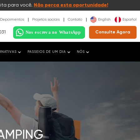
ita para você.
Não perca esta oportunidade!
Depoimentos
Projetos sociais
Contato
English
Español
031
Consulte Agora
RNATIVAS
PASSEIOS DE UM DIA
NÓS
AMPING