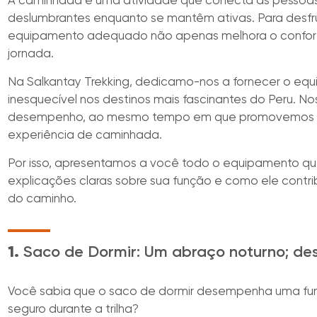
A caminhada é uma atividade que conecta as pessoas
deslumbrantes enquanto se mantêm ativas. Para desfr
equipamento adequado não apenas melhora o confort
jornada.
Na Salkantay Trekking, dedicamo-nos a fornecer o eq
inesquecível nos destinos mais fascinantes do Peru. No
desempenho, ao mesmo tempo em que promovemos a 
experiência de caminhada.
Por isso, apresentamos a você todo o equipamento q
explicações claras sobre sua função e como ele contr
do caminho.
1.
Saco de Dormir: Um abraço noturno; des
Você sabia que o saco de dormir desempenha uma funç
seguro durante a trilha?