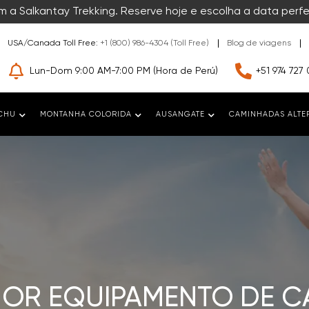
 a Salkantay Trekking. Reserve hoje e escolha a data perfe
USA/Canada Toll Free:
+1 (800) 986-4304 (Toll Free)
Blog de viagens
Lun-Dom 9:00 AM-7:00 PM (Hora de Perú)
+51 974 727 
CHU
MONTANHA COLORIDA
AUSANGATE
CAMINHADAS ALTE
HOR EQUIPAMENTO DE C