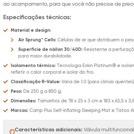
ao acampamento, para que você não precise de pre
Especificações técnicas:
Material e design:
Air Sprung™ Cells:
Células de ar que distribuem o pe
Superfície de náilon 30/40D:
Resistente a perfuraç
para maior durabilidade.
Isolamento térmico:
Tecnologia Exkin Platinum® e isol
refletir o calor corporal e isolar do frio.
Classificação R-Value:
Varia de 1.0 (para climas quentes
Peso:
De 250 g a 850 g.
Dimensões:
Tamanhos de 78 x 25 x 3 cm e 183 x 63,5 x 3
Marcas:
Camp Plus Self-Inflating Sleeping Mat e Tatoo A
Características adicionais:
Válvula multifuncional