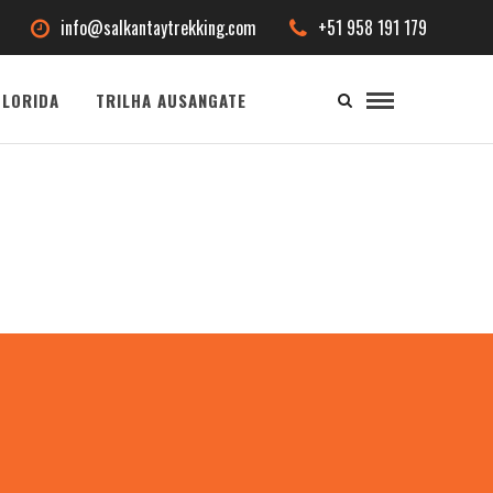
info@salkantaytrekking.com
+51 958 191 179
LORIDA
TRILHA AUSANGATE