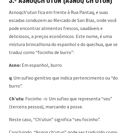
Asnoqch’utun fica em frente à Rua Pantaq, e suas
escadas conduzem ao Mercado de San Blas, onde você
pode encontrar alimentos frescos, saudáveis e
deliciosos, a preços econômicos. Este nome, é uma
mistura brincalhona do espanhol e do quechua, que se
traduz como “focinho de burro”:
Asno:
Em espanhol, burro.
q
: Um sufixo genitivo que indica pertencimento ou “do
burro”.
Ch’utu
: Focinho -n: Um sufixo que representa “seu”
(terceira pessoa), marcando a posse.
Neste caso, “Ch’utun” significa “seu focinho”.
Concluindo, “Asnoq ch’utun” pode ser traduzido como