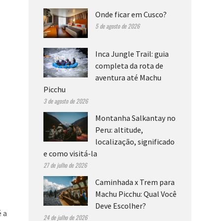
Onde ficar em Cusco?
5 de agosto de 2026
Inca Jungle Trail: guia
completa da rota de
aventura até Machu
Picchu
3 de agosto de 2026
Montanha Salkantay no
Peru: altitude,
localização, significado
e como visitá-la
27 de julho de 2026
Caminhada x Trem para
Machu Picchu: Qual Você
Deve Escolher?
é a
24 de julho de 2026