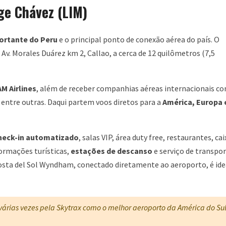
rge Chávez
(LIM)
ortante do Peru
e o principal ponto de conexão aérea do país. O
v. Morales Duárez km 2, Callao, a cerca de 12 quilômetros (7,5
M Airlines
, além de receber companhias aéreas internacionais c
a, entre outras. Daqui partem voos diretos para a
América, Europa 
heck-in automatizado
, salas VIP, área duty free, restaurantes, cai
formações turísticas,
estações de descanso
e serviço de transpo
l Costa del Sol Wyndham, conectado diretamente ao aeroporto, é ide
várias vezes pela Skytrax como o melhor aeroporto da América do Sul