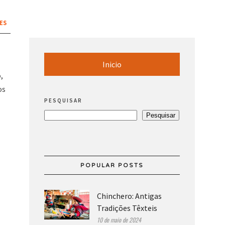
ES
Inicio
,
os
PESQUISAR
Pesquisar
POPULAR POSTS
Chinchero: Antigas
Tradições Têxteis
10 de maio de 2024