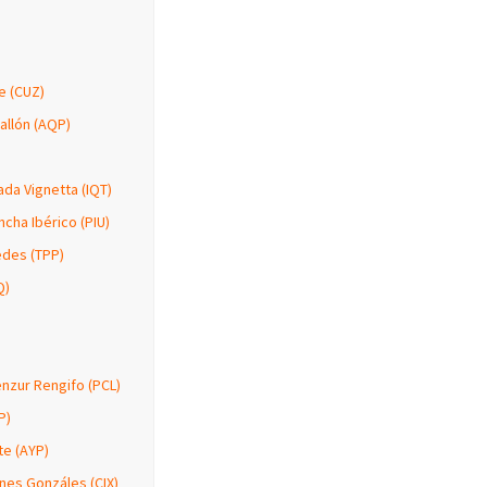
e (CUZ)
allón (AQP)
ada Vignetta (IQT)
cha Ibérico (PIU)
edes (TPP)
Q)
enzur Rengifo (PCL)
P)
te (AYP)
nes Gonzáles (CIX)