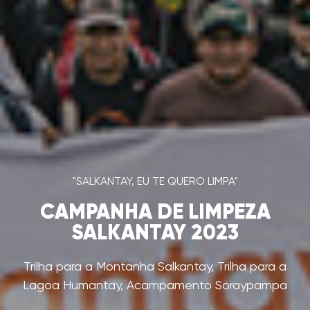
"SALKANTAY, EU TE QUERO LIMPA"
CAMPANHA DE LIMPEZA
SALKANTAY 2023
Trilha para a Montanha Salkantay, Trilha para a
Lagoa Humantay, Acampamento Soraypampa