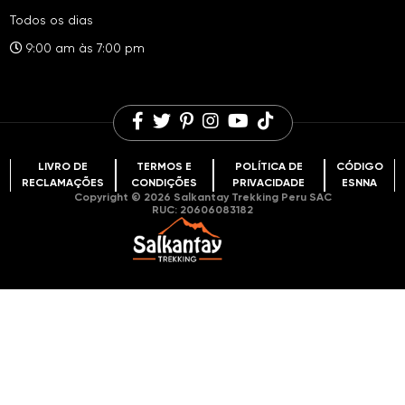
Lista de embalagem do Trilha Salkantay
Huchuy Qosqo
Todos os dias
Fundação Salkantay
Perguntas frequentes
Montanha colorida
9:00 am às 7:00 pm
Comentários de viagens
Blog de viagens
Lagoa Humantay
Oportunidades de trabalho
LIVRO DE
TERMOS E
POLÍTICA DE
CÓDIGO
RECLAMAÇÕES
CONDIÇÕES
PRIVACIDADE
ESNNA
Copyright © 2026 Salkantay Trekking Peru SAC
RUC: 20606083182